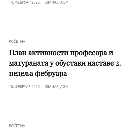
POSTED
14. ФЕБРУАР 2025.
GIMNAZIJAGM
ON
CAT
POČETNA
LINKS
План активности професора и
матураната у обустави наставе 2.
недеља фебруара
POSTED
10. ФЕБРУАР 2025.
GIMNAZIJAGM
ON
CAT
POČETNA