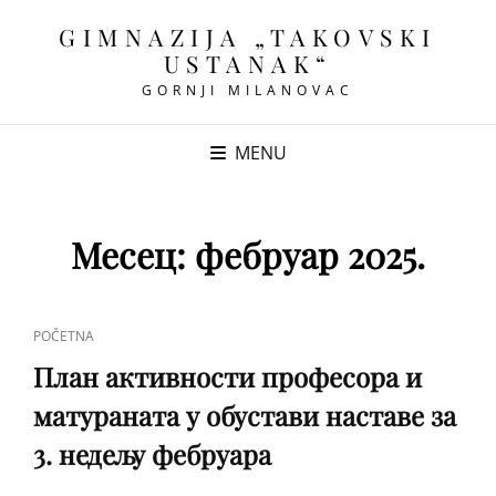
GIMNAZIJA „TAKOVSKI
USTANAK“
GORNJI MILANOVAC
MENU
Месец:
фебруар 2025.
CAT
POČETNA
LINKS
План активности професора и
матураната у обустави наставе за
3. недељу фебруара