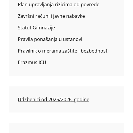
Plan upravljanja rizicima od povrede
Završni računi i javne nabavke
Statut Gimnazije
Pravila ponašanja u ustanovi
Pravilnik o merama zaštite i bezbednosti
Erazmus ICU
Udžbenici od 2025/2026. godine