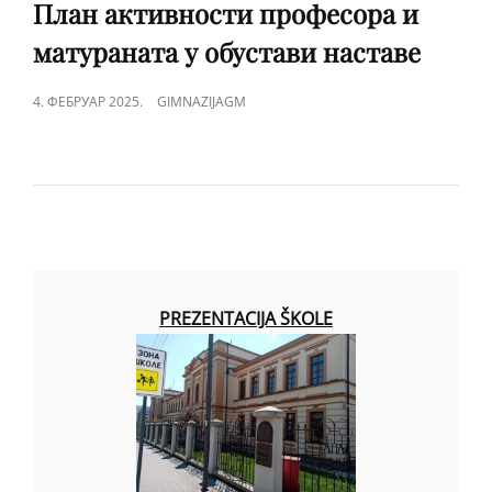
LINKS
План активности професора и
матураната у обустави наставе
POSTED
4. ФЕБРУАР 2025.
GIMNAZIJAGM
ON
PREZENTACIJA ŠKOLE