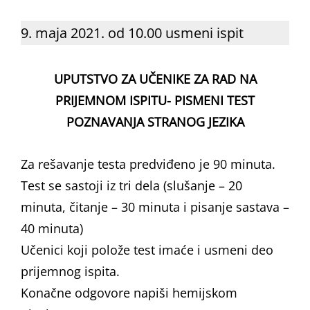
9. maja 2021. od 10.00 usmeni ispit
UPUTSTVO ZA UČENIKE ZA RAD NA
PRIJEMNOM ISPITU- PISMENI TEST
POZNAVANJA STRANOG JEZIKA
Za rešavanje testa predviđeno je 90 minuta.
Test se sastoji iz tri dela (slušanje – 20
minuta, čitanje – 30 minuta i pisanje sastava –
40 minuta)
Učenici koji polože test imaće i usmeni deo
prijemnog ispita.
Konačne odgovore napiši hemijskom