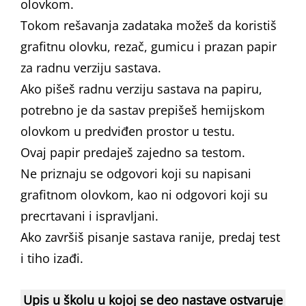
olovkom.
Tokom rešavanja zadataka možeš da koristiš
grafitnu olovku, rezač, gumicu i prazan papir
za radnu verziju sastava.
Ako pišeš radnu verziju sastava na papiru,
potrebno je da sastav prepišeš hemijskom
olovkom u predviđen prostor u testu.
Ovaj papir predaješ zajedno sa testom.
Ne priznaju se odgovori koji su napisani
grafitnom olovkom, kao ni odgovori koji su
precrtavani i ispravljani.
Ako završiš pisanje sastava ranije, predaj test
i tiho izađi.
Upis u školu u kojoj se deo nastave ostvaruje