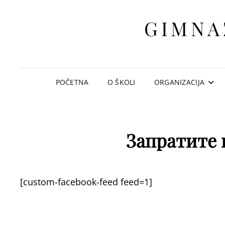
GIMNA
POČETNA
O ŠKOLI
ORGANIZACIJA
Запратите 
[custom-facebook-feed feed=1]