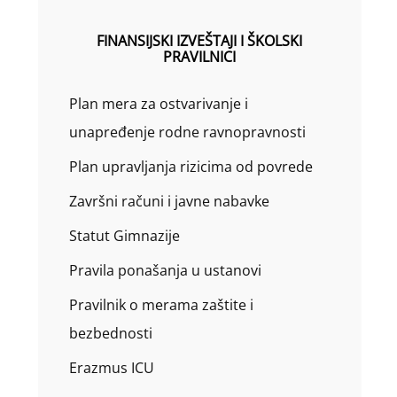
FINANSIJSKI IZVEŠTAJI I ŠKOLSKI
PRAVILNICI
Plan mera za ostvarivanje i
unapređenje rodne ravnopravnosti
Plan upravljanja rizicima od povrede
Završni računi i javne nabavke
Statut Gimnazije
Pravila ponašanja u ustanovi
Pravilnik o merama zaštite i
bezbednosti
Erazmus ICU