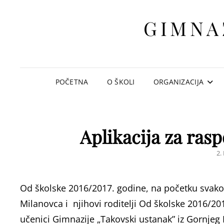
GIMNA
POČETNA
O ŠKOLI
ORGANIZACIJA
Aplikacija za ras
P
2.
O
Od školske 2016/2017. godine, na početku svakog
Milanovca i njihovi roditelji Od školske 2016/20
učenici Gimnazije „Takovski ustanak” iz Gornjeg Mi