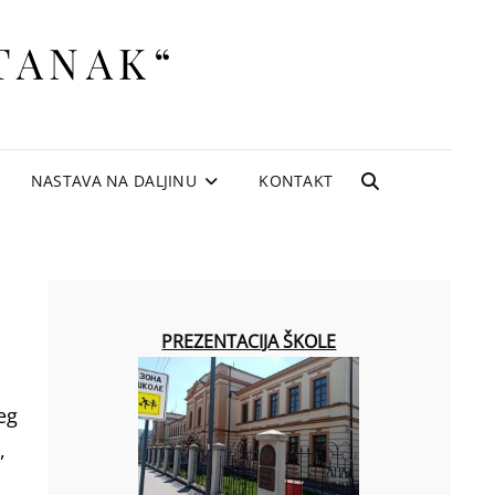
TANAK“
NASTAVA NA DALJINU
KONTAKT
SEARCH
PREZENTACIJA ŠKOLE
eg
,