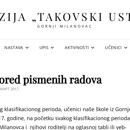
ZIJA „TAKOVSKI US
GORNJI MILANOVAC
NASTAVA
UPIS
AKTIVNOSTI
UČENICI
pored pismenih radova
OSTED
 МАРТ 2017.
N
 klasifikacionog perioda, učenici naše škole iz Gornj
17. godine, na početku svakog klasifikacionog perioda
lanovca i njihovi roditelji na oglasnoj tabli ili veb-