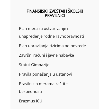
FINANSIJSKI IZVEŠTAJI I ŠKOLSKI
PRAVILNICI
Plan mera za ostvarivanje i
unapređenje rodne ravnopravnosti
Plan upravljanja rizicima od povrede
Završni računi i javne nabavke
Statut Gimnazije
Pravila ponašanja u ustanovi
Pravilnik o merama zaštite i
bezbednosti
Erazmus ICU