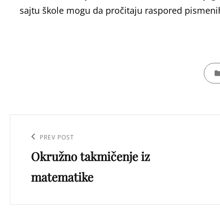
sajtu škole mogu da pročitaju raspored pismeni
CATE
Кретање
чланка
Previous
PREV POST
Okružno takmičenje iz
Post
matematike