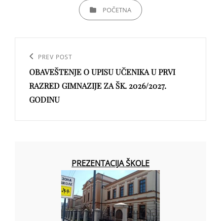
CATEGORIES
POČETNA
Кретање
чланка
Previous
PREV POST
OBAVEŠTENJE O UPISU UČENIKA U PRVI
Post
RAZRED GIMNAZIJE ZA ŠK. 2026/2027.
GODINU
PREZENTACIJA ŠKOLE