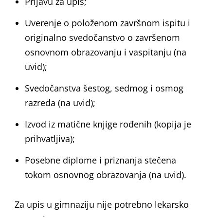
Prijavu za upis;
Uverenje o položenom završnom ispitu i
originalno svedočanstvo o završenom
osnovnom obrazovanju i vaspitanju (na
uvid);
Svedočanstva šestog, sedmog i osmog
razreda (na uvid);
Izvod iz matične knjige rođenih (kopija je
prihvatljiva);
Posebne diplome i priznanja stečena
tokom osnovnog obrazovanja (na uvid).
Za upis u gimnaziju nije potrebno lekarsko