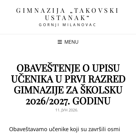
GIMNAZIJA „TAKOVSKI
USTANAK“
GORNJI MILANOVAC
MENU
OBAVEŠTENJE O UPISU
UČENIKA U PRVI RAZRED
GIMNAZIJE ZA ŠKOLSKU
2026/2027. GODINU
POSTED
11. ЈУН 2026.
ON
Obaveštavamo učenike koji su završili osmi