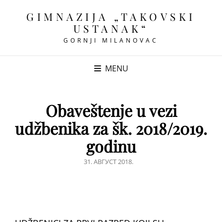
GIMNAZIJA „TAKOVSKI
USTANAK“
GORNJI MILANOVAC
MENU
Obaveštenje u vezi
udžbenika za šk. 2018/2019.
godinu
POSTED
31. АВГУСТ 2018.
ON