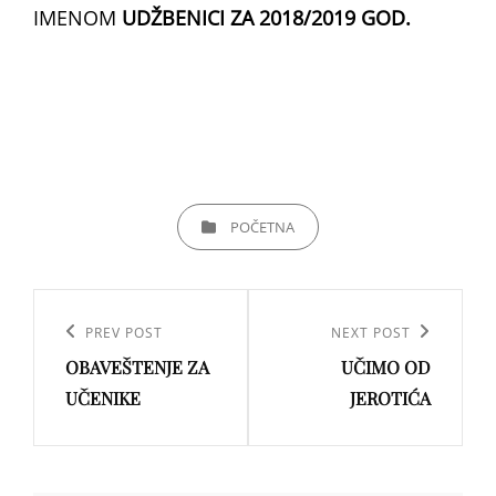
IMENOM
UDŽBENICI ZA 2018/2019 GOD.
CATEGORIES
POČETNA
Кретање
чланка
Previous
PREV POST
Next
NEXT POST
OBAVEŠTENJE ZA
UČIMO OD
Post
Post
UČENIKE
JEROTIĆA