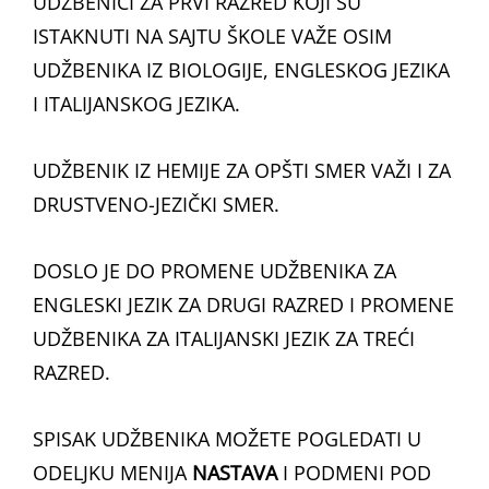
UDŽBENICI ZA PRVI RAZRED KOJI SU
ISTAKNUTI NA SAJTU ŠKOLE VAŽE OSIM
UDŽBENIKA IZ BIOLOGIJE, ENGLESKOG JEZIKA
I ITALIJANSKOG JEZIKA.
UDŽBENIK IZ HEMIJE ZA OPŠTI SMER VAŽI I ZA
DRUSTVENO-JEZIČKI SMER.
DOSLO JE DO PROMENE UDŽBENIKA ZA
ENGLESKI JEZIK ZA DRUGI RAZRED I PROMENE
UDŽBENIKA ZA ITALIJANSKI JEZIK ZA TREĆI
RAZRED.
SPISAK UDŽBENIKA MOŽETE POGLEDATI U
ODELJKU MENIJA
NASTAVA
I PODMENI POD