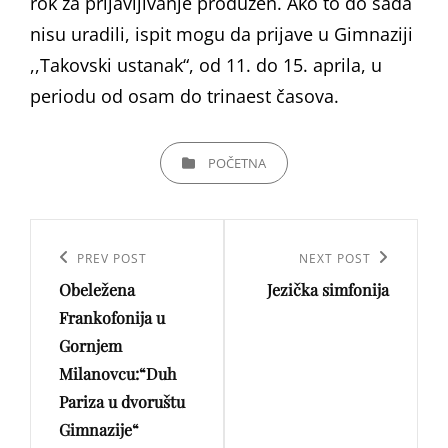
rok za prijavljivanje produžen. Ako to do sada
nisu uradili, ispit mogu da prijave u Gimnaziji
,,Takovski ustanak“, od 11. do 15. aprila, u
periodu od osam do trinaest časova.
CATEGORIES
POČETNA
Кретање
чланка
Previous
PREV POST
Next
NEXT POST
Obeležena
Jezička simfonija
Post
Post
Frankofonija u
Gornjem
Milanovcu:“Duh
Pariza u dvoruštu
Gimnazije“