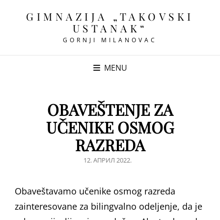
GIMNAZIJA „TAKOVSKI
USTANAK“
GORNJI MILANOVAC
MENU
OBAVEŠTENJE ZA
UČENIKE OSMOG
RAZREDA
POSTED
12. АПРИЛ 2022.
ON
Obaveštavamo učenike osmog razreda
zainteresovane za bilingvalno odeljenje, da je