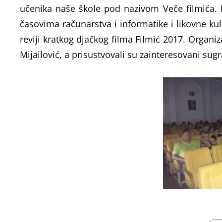
učenika naše škole pod nazivom Veče filmića. 
časovima računarstva i informatike i likovne kul
reviji kratkog djačkog filma Filmić 2017. Organiz
Mijailović, a prisustvovali su zainteresovani sugr