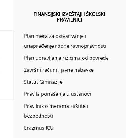
FINANSIJSKI IZVEŠTAJI I ŠKOLSKI
PRAVILNICI
Plan mera za ostvarivanje i
unapređenje rodne ravnopravnosti
Plan upravljanja rizicima od povrede
Završni računi i javne nabavke
Statut Gimnazije
Pravila ponašanja u ustanovi
Pravilnik o merama zaštite i
bezbednosti
Erazmus ICU