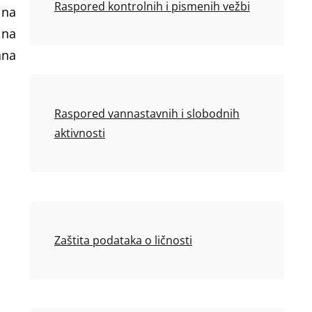
Raspored kontrolnih i pismenih vežbi
 na
 na
ana
Raspored vannastavnih i slobodnih
aktivnosti
Zaštita podataka o ličnosti