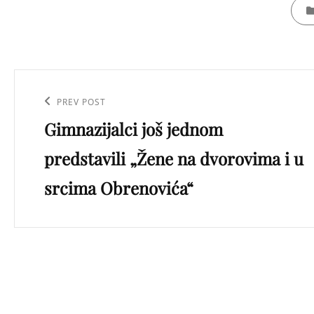
CATE
Кретање
чланка
Previous
PREV POST
Gimnazijalci još jednom
Post
predstavili „Žene na dvorovima i u
srcima Obrenovića“