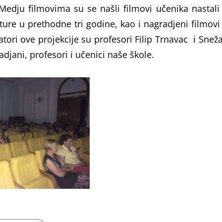
Medju filmovima su se našli filmovi učenika nastali
ture u prethodne tri godine, kao i nagradjeni filmovi
atori ove projekcije su profesori Filip Trnavac i Snež
adjani, profesori i učenici naše škole.