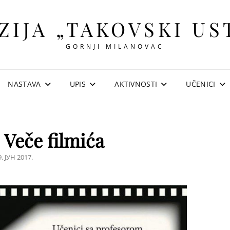
ZIJA „TAKOVSKI US
GORNJI MILANOVAC
NASTAVA
UPIS
AKTIVNOSTI
UČENICI
Veče filmića
OSTED
9. ЈУН 2017.
N