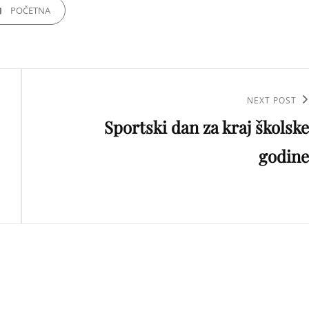
GORIES
POČETNA
Next
NEXT POST
Sportski dan za kraj školske
Post
godine