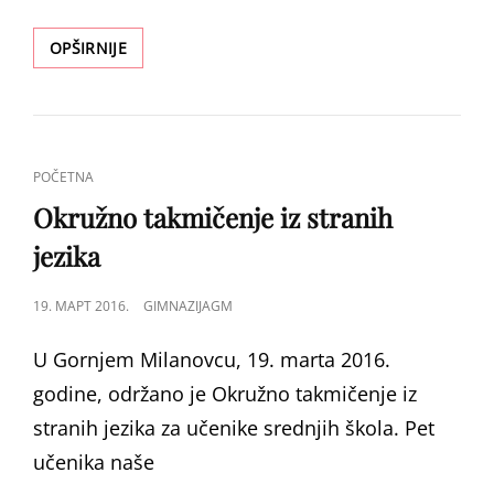
ФРАНКОФОНИЈА
OPŠIRNIJE
У
ГОРЊЕМ
МИЛАНОВЦУ
CAT
POČETNA
LINKS
Okružno takmičenje iz stranih
jezika
POSTED
19. МАРТ 2016.
GIMNAZIJAGM
ON
U Gornjem Milanovcu, 19. marta 2016.
godine, održano je Okružno takmičenje iz
stranih jezika za učenike srednjih škola. Pet
učenika naše