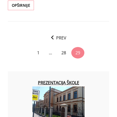
ОБЕЛЕЖЕН
OPŠIRNIJE
ДАН
БЕЗБЕДНОГ
ИНТЕРНЕТА
<span
PREV
class="nav-
subtitle
1
…
28
29
screen-
reader-
text">Page
</span>
PREZENTACIJA ŠKOLE