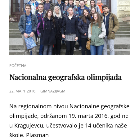
CAT
POČETNA
LINKS
Nacionalna geografska olimpijada
POSTED
22. МАРТ 2016.
GIMNAZIJAGM
ON
Na regionalnom nivou Nacionalne geografske
olimpijade, održanom 19. marta 2016. godine
u Kragujevcu, učestvovalo je 14 učenika naše
škole. Plasman