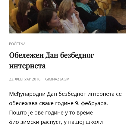
CAT
POČETNA
LINKS
Обележен Дан безбедног
интернета
POSTED
23. ФЕБРУАР 2016.
GIMNAZIJAGM
ON
Међународни Дан безбедног интернета се
обележава сваке године 9. фебруара.
Пошто је ове године у то време
био зимски распуст, у нашој школи