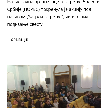
Национална организација за ретке болести
Србије (НОРБС) покренула је акцију под
називом „Загрли за ретке“, чији је циљ
подизање свести
ЗАГРЛИ
OPŠIRNIJE
ЗА
РЕТКЕ