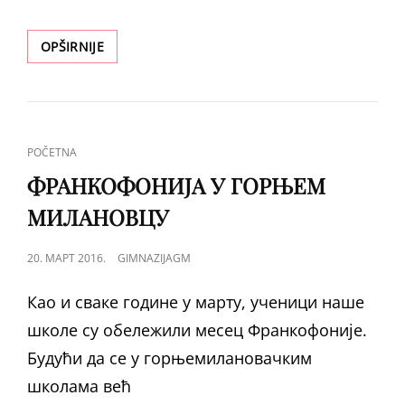
NACIONALNA
OPŠIRNIJE
GEOGRAFSKA
OLIMPIJADA
CAT
POČETNA
LINKS
ФРАНКОФОНИЈА У ГОРЊЕМ
МИЛАНОВЦУ
POSTED
20. МАРТ 2016.
GIMNAZIJAGM
ON
Као и сваке године у марту, ученици наше
школе су обележили месец Франкофоније.
Будући да се у горњемилановачким
школама већ