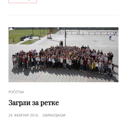
TAKMIČENJE
IZ
MATEMATIKE
CAT
POČETNA
LINKS
Загрли за ретке
POSTED
24. ФЕБРУАР 2016.
GIMNAZIJAGM
ON