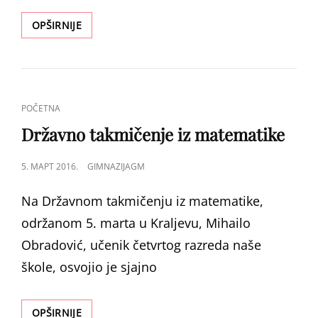
OKRUŽNO
OPŠIRNIJE
TAKMIČENJE
IZ
STRANIH
JEZIKA
CAT
POČETNA
LINKS
Državno takmičenje iz matematike
POSTED
5. МАРТ 2016.
GIMNAZIJAGM
ON
Na Državnom takmičenju iz matematike,
održanom 5. marta u Kraljevu, Mihailo
Obradović, učenik četvrtog razreda naše
škole, osvojio je sjajno
DRŽAVNO
OPŠIRNIJE