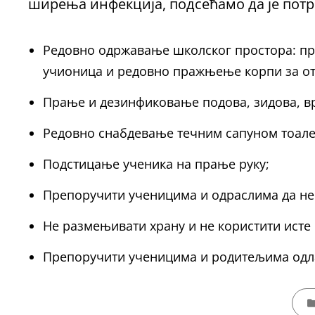
ширења инфекција, подсећамо да је потр
Редовно одржавање школског простора: п
учионица и редовно пражњење корпи за отп
Прање и дезинфиковање подова, зидова, в
Редовно снабдевање течним сапуном тоалет
Подстицање ученика на прање руку;
Препоручити ученицима и одраслима да не 
Не размењивати храну и не користити исте
Препоручити ученицима и родитељима одл
CATE