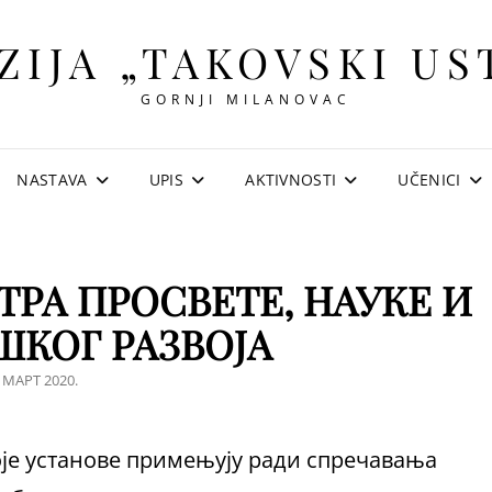
ZIJA „TAKOVSKI US
GORNJI MILANOVAC
NASTAVA
UPIS
AKTIVNOSTI
UČENICI
РА ПРОСВЕТЕ, НАУКЕ И
КОГ РАЗВОЈА
STED
. МАРТ 2020.
N
оје установе примењују ради спречавања