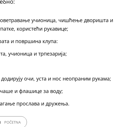
ебно:
роветравање учионица, чишћење дворишта и
атке, користећи рукавице;
рата и површина клупа:
а, учионица и трпезарија;
додирују очи, уста и нос неопраним рукама;
 чаше и флашице за воду;
агање прослава и дружења.
GORIES
POČETNA