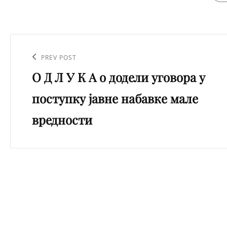
Кретање
чланка
Previous
PREV POST
О Д Л У К А о додели уговора у
Post
поступку јавне набавке мале
вредности