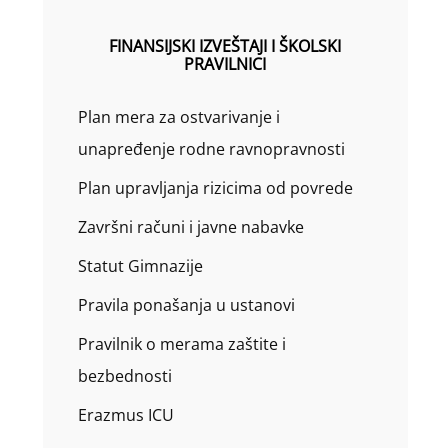
FINANSIJSKI IZVEŠTAJI I ŠKOLSKI
PRAVILNICI
Plan mera za ostvarivanje i
unapređenje rodne ravnopravnosti
Plan upravljanja rizicima od povrede
Završni računi i javne nabavke
Statut Gimnazije
Pravila ponašanja u ustanovi
Pravilnik o merama zaštite i
bezbednosti
Erazmus ICU