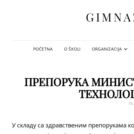
GIMNA
POČETNA
O ŠKOLI
ORGANIZACIJA
ПРЕПОРУКА МИНИСТ
ТЕХНОЛОШ
PO
11
O
У складу са здравственим препорукама к