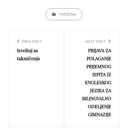
CATEGORIES
POČETNA
Кретање
чланка
Previous
PREV POST
Next
NEXT POST
Izveštaj sa
PRIJAVA ZA
Post
Post
takmičenja
POLAGANjE
PRIJEMNOG
ISPITA IZ
ENGLESKOG
JEZIKA ZA
BILINGVALNO
ODELjENjE
GIMNAZIJE