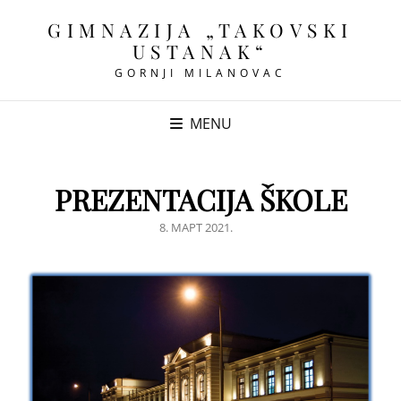
GIMNAZIJA „TAKOVSKI
USTANAK“
GORNJI MILANOVAC
MENU
PREZENTACIJA ŠKOLE
POSTED
8. МАРТ 2021.
ON