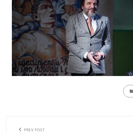
CATE
Кретање
чланка
Previous
PREV POST