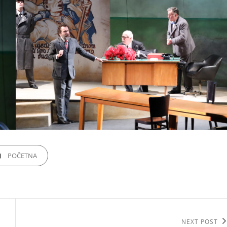
GORIES
POČETNA
Next
NEXT POST