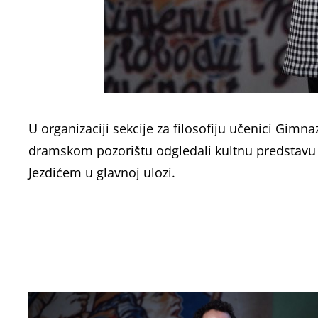
U organizaciji sekcije za filosofiju učenici Gimn
dramskom pozorištu odgledali kultnu predsta
Jezdićem u glavnoj ulozi.