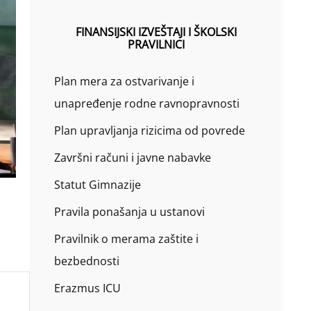
FINANSIJSKI IZVEŠTAJI I ŠKOLSKI
PRAVILNICI
Plan mera za ostvarivanje i
unapređenje rodne ravnopravnosti
Plan upravljanja rizicima od povrede
Završni računi i javne nabavke
Statut Gimnazije
Pravila ponašanja u ustanovi
Pravilnik o merama zaštite i
bezbednosti
Erazmus ICU