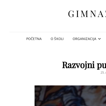
GIMNA
POČETNA
O ŠKOLI
ORGANIZACIJA
Razvojni pu
PO
25.
ON