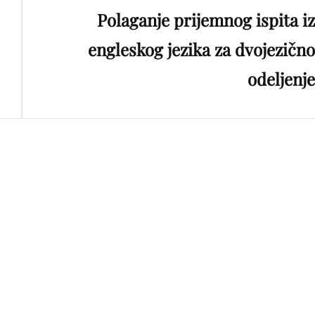
Polaganje prijemnog ispita iz
Post
engleskog jezika za dvojezično
odeljenje