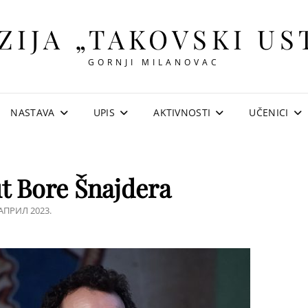
ZIJA „TAKOVSKI US
GORNJI MILANOVAC
NASTAVA
UPIS
AKTIVNOSTI
UČENICI
t Bore Šnajdera
STED
 АПРИЛ 2023.