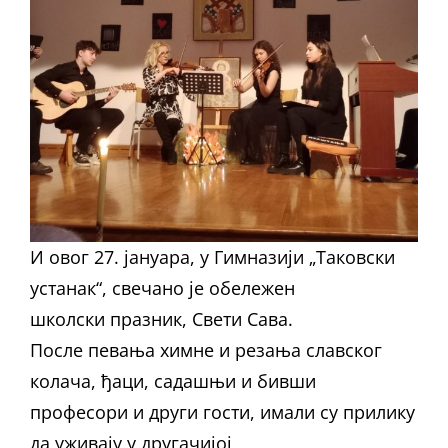
И овог 27. јануара, у Гимназији „Таковски
устанак“, свечано је обележен
школски празник, Свети Сава.
После певања химне и резања славског
колача, ђаци, садашњи и бивши
професори и други гости, имали су прилику
да уживају у другачијој,