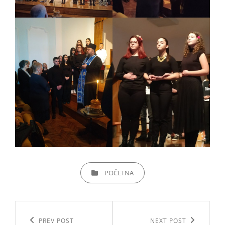
CATEGORIES
POČETNA
Кретање
чланка
Previous
PREV POST
Next
NEXT POST