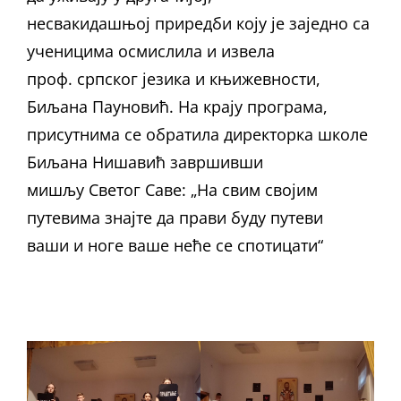
несвакидашњој приредби коју је заједно са
ученицима осмислила и извела
проф. српског језика и књижевности,
Биљана Пауновић. На крају програма,
присутнима се обратила директорка школе
Биљана Нишавић завршивши
мишљу Светог Саве: „На свим својим
путевима знајте да прави буду путеви
ваши и ноге ваше неће се спотицати“