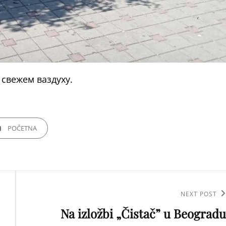
 свежем ваздуху.
GORIES
POČETNA
Next
NEXT POST
Na izložbi „Čistač” u Beogradu
Post