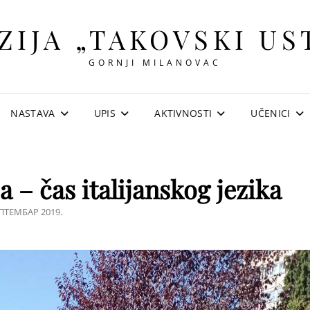
ZIJA „TAKOVSKI US
GORNJI MILANOVAC
NASTAVA
UPIS
AKTIVNOSTI
UČENICI
 – čas italijanskog jezika
ED
ЕПТЕМБАР 2019.