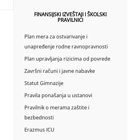
FINANSIJSKI IZVEŠTAJI I ŠKOLSKI
PRAVILNICI
Plan mera za ostvarivanje i
unapređenje rodne ravnopravnosti
Plan upravljanja rizicima od povrede
Završni računi i javne nabavke
Statut Gimnazije
Pravila ponašanja u ustanovi
Pravilnik o merama zaštite i
bezbednosti
Erazmus ICU