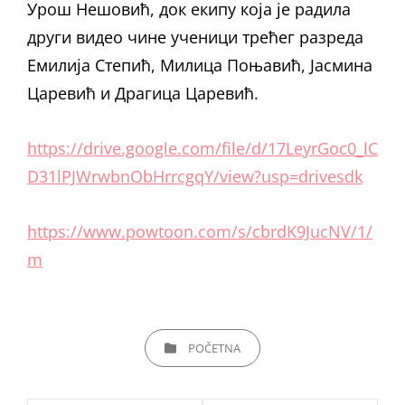
Урош Нешовић, док екипу која је радила
други видео чине ученици трећег разреда
Емилија Степић, Милица Поњавић, Јасмина
Царевић и Драгица Царевић.
https://drive.google.com/file/d/17LeyrGoc0_lC
D31lPJWrwbnObHrrcgqY/view?usp=drivesdk
https://www.powtoon.com/s/cbrdK9JucNV/1/
m
CATEGORIES
POČETNA