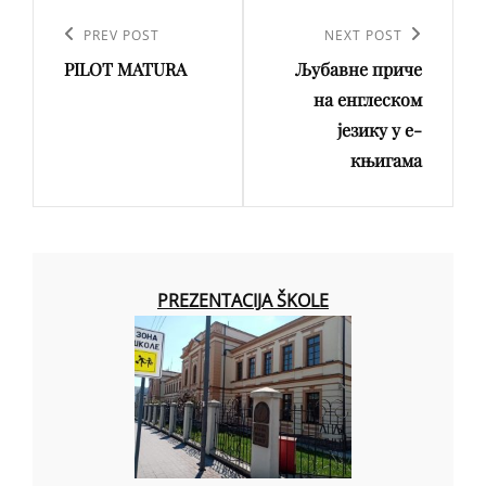
Кретање
чланка
Previous
PREV POST
Next
NEXT POST
PILOT MATURA
Љубавне приче
Post
Post
на енглеском
језику у е-
књигама
PREZENTACIJA ŠKOLE