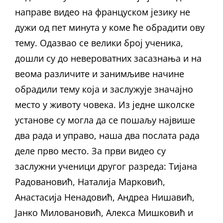
направе видео на француском језику не
дужи од пет минута у коме ће обрадити ову
тему. Одазвао се велики број ученика,
дошли су до невероватних зaсазнања и на
веома различите и занимљиве начине
обрадили тему која и заслужује значајно
место у животу човека. Из једне школске
установе су могла да се пошаљу највише
два рада и управо, наша два послата рада
деле прво место. За први видео су
заслужни ученици другог разреда: Тијана
Радовановић, Наталија Марковић,
Анастасија Ненадовић, Андреа Нишавић,
Јанко Миловановић, Алекса Мишковић и