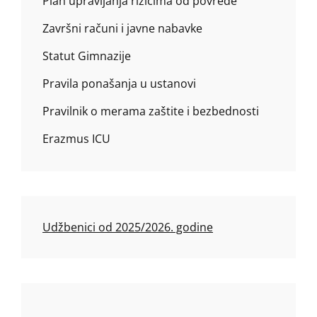
Plan upravljanja rizicima od povrede
Završni računi i javne nabavke
Statut Gimnazije
Pravila ponašanja u ustanovi
Pravilnik o merama zaštite i bezbednosti
Erazmus ICU
Udžbenici od 2025/2026. godine