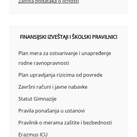
Zaštita podataka o ličnosti
FINANSIJSKI IZVEŠTAJI I ŠKOLSKI PRAVILNICI
Plan mera za ostvarivanje i unapređenje
rodne ravnopravnosti
Plan upravljanja rizicima od povrede
Završni računi i javne nabavke
Statut Gimnazije
Pravila ponašanja u ustanovi
Pravilnik o merama zaštite i bezbednosti
Erazmus ICU