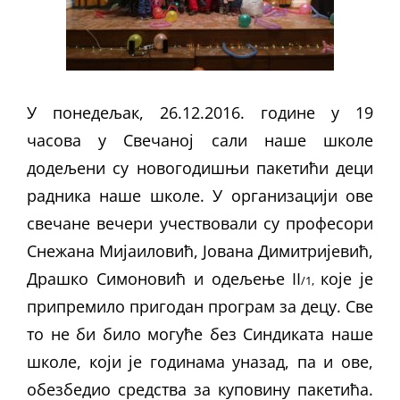
У понедељак, 26.12.2016. године у 19
часова у Свечаној сали наше школе
додељени су новогодишњи пакетићи деци
радника наше школе. У организацији ове
свечане вечери учествовали су професори
Снежана Мијаиловић, Јована Димитријевић,
Драшко Симоновић и одељење II
које је
/1,
припремило пригодан програм за децу. Све
то не би било могуће без Синдиката наше
школе, који је годинама уназад, па и ове,
обезбедио средства за куповину пакетића.