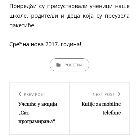
Приредби су присуствовали ученици наше
школе, родитељи и деца која су преузела
пакетиће.
Срећна нова 2017. година!
CATEGORIES
POČETNA
Кретање
чланка
Previous
PREV POST
Next
NEXT POST
Учешће у акцији
Kutije za mobilne
Post
Post
„Сат
telefone
програмирања“