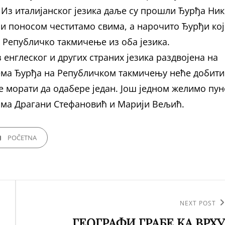
Из италијанског језика даље су прошли Ђурђа Ни
и поносом честитамо свима, а нарочито Ђурђи кој
а Републичко такмичење из оба језика.
енглеског и других страних језика раздвојена на
ма Ђурђа на Републичком такмичењу неће добити
ће морати да одабере један. Још једном желимо пун
ма Драгани Стефановић и Марији Вељић.
GORIES
POČETNA
Next
NEXT POST
ГЕОГРАФИ ГРАБЕ КА ВРХУ
Post