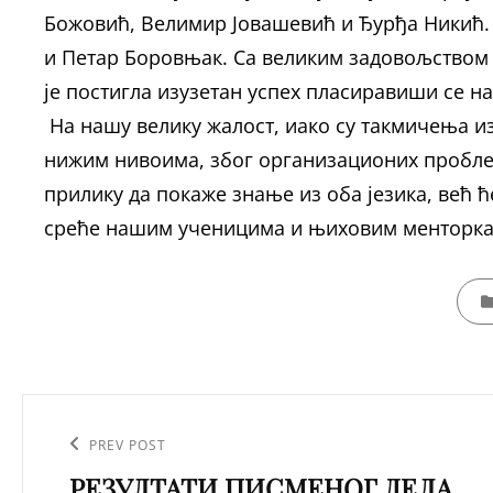
Божовић, Велимир Јовашевић и Ђурђа Никић. 
и Петар Боровњак. Са великим задовољством 
је постигла изузетан успех пласиравиши се н
На нашу велику жалост, иако су такмичења из 
нижим нивоима, због организационих пробле
прилику да покаже знање из оба језика, већ 
среће нашим ученицима и њиховим менторка
CATE
Кретање
чланка
Previous
PREV POST
РЕЗУЛТАТИ ПИСМЕНОГ ДЕЛА
Post