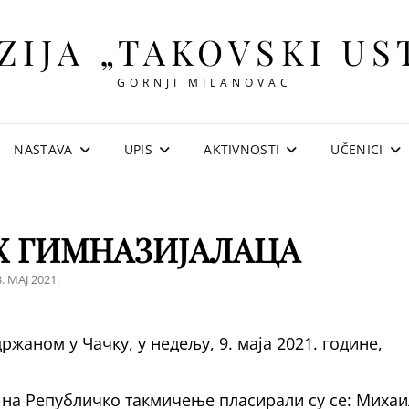
ZIJA „TAKOVSKI US
GORNJI MILANOVAC
NASTAVA
UPIS
AKTIVNOSTI
UČENICI
Х ГИМНАЗИЈАЛАЦА
OSTED
. МАЈ 2021.
N
жаном у Чачку, у недељу, 9. маја 2021. године,
и, на Републичко такмичење пласирали су се: Миха