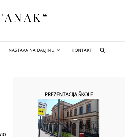
TANAK“
NASTAVA NA DALJINU
KONTAKT
SEARCH
PREZENTACIJA ŠKOLE
ило