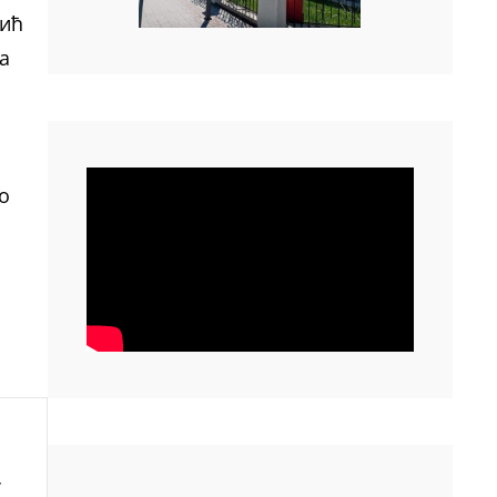
кић
а
о