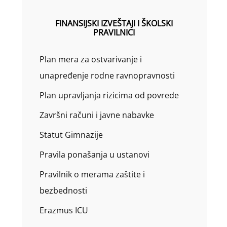
FINANSIJSKI IZVEŠTAJI I ŠKOLSKI
PRAVILNICI
Plan mera za ostvarivanje i
unapređenje rodne ravnopravnosti
Plan upravljanja rizicima od povrede
Završni računi i javne nabavke
Statut Gimnazije
Pravila ponašanja u ustanovi
Pravilnik o merama zaštite i
bezbednosti
Erazmus ICU