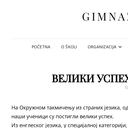
GIMNA
POČETNA
O ŠKOLI
ORGANIZACIJA
ВЕЛИКИ УСПЕ
P
13
O
На Окружном такмичењу из страних језика, одр
наши ученици су постигли велики успех.
Из енглеског језика, у специјалној категориј