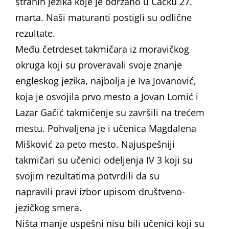
stranih jezika koje je održano u Čačku 27.
marta. Naši maturanti postigli su odlične
rezultate.
Među četrdeset takmičara iz moravičkog
okruga koji su proveravali svoje znanje
engleskog jezika, najbolja je Iva Jovanović,
koja je osvojila prvo mesto a Jovan Lomić i
Lazar Gačić takmičenje su završili na trećem
mestu. Pohvaljena je i učenica Magdalena
Mišković za peto mesto. Najuspešniji
takmičari su učenici odeljenja IV 3 koji su
svojim rezultatima potvrdili da su
napravili pravi izbor upisom društveno-
jezičkog smera.
Ništa manje uspešni nisu bili učenici koji su