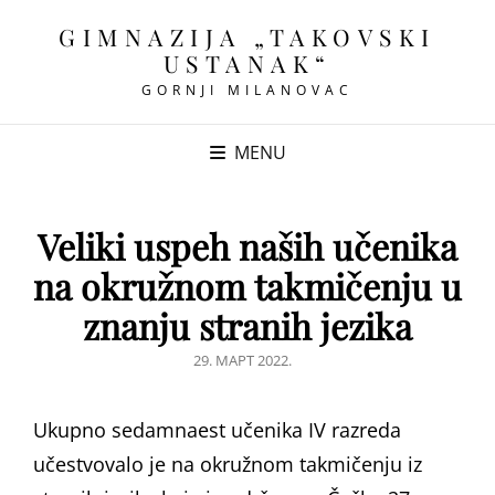
GIMNAZIJA „TAKOVSKI
USTANAK“
GORNJI MILANOVAC
MENU
Veliki uspeh naših učenika
na okružnom takmičenju u
znanju stranih jezika
POSTED
29. МАРТ 2022.
ON
Ukupno sedamnaest učenika IV razreda
učestvovalo je na okružnom takmičenju iz