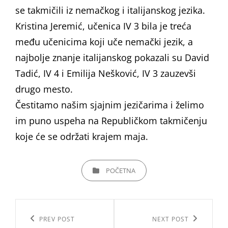
se takmičili iz nemačkog i italijanskog jezika.
Kristina Jeremić, učenica IV 3 bila je treća
među učenicima koji uče nemački jezik, a
najbolje znanje italijanskog pokazali su David
Tadić, IV 4 i Emilija Nešković, IV 3 zauzevši
drugo mesto.
Čestitamo našim sjajnim jezičarima i želimo
im puno uspeha na Republičkom takmičenju
koje će se održati krajem maja.
CATEGORIES
POČETNA
Кретање
чланка
Previous
PREV POST
Next
NEXT POST