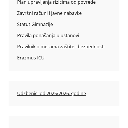
Plan upravljanja rizicima od povrede
Završni računi i javne nabavke
Statut Gimnazije
Pravila ponašanja u ustanovi
Pravilnik o merama zaštite i bezbednosti
Erazmus ICU
Udžbenici od 2025/2026. godine