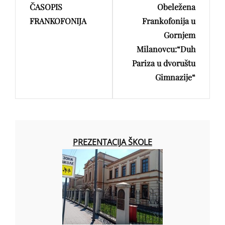
ČASOPIS
Obeležena
Post
Post
FRANKOFONIJA
Frankofonija u
Gornjem
Milanovcu:“Duh
Pariza u dvoruštu
Gimnazije“
PREZENTACIJA ŠKOLE